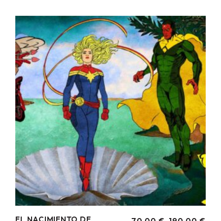
DESDE
65,00 €
HASTA
170,00 €
EL NACIMIENTO DE
70,00
€
-
190,00
€