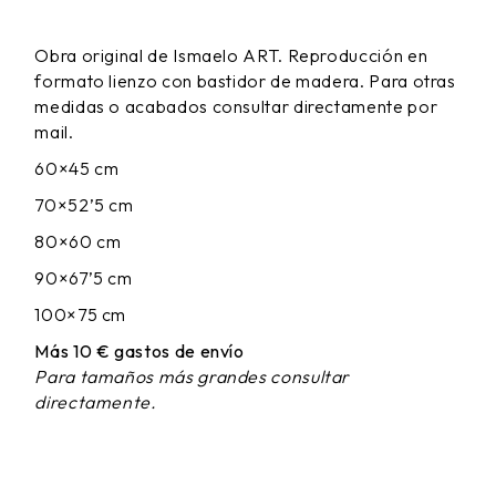
DE
PRECIOS:
Obra original de Ismaelo ART. Reproducción en
DESDE
formato lienzo con bastidor de madera. Para otras
65,00 €
HASTA
medidas o acabados consultar directamente por
170,00 €
mail.
60×45 cm
70×52’5 cm
80×60 cm
90×67’5 cm
100×75 cm
Más 10 € gastos de envío
Para tamaños más grandes consultar
directamente.