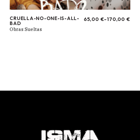
CRUELLA-NO-ONE-IS-ALL-
65,00
€
-
170,00
€
RANGO
BAD
DE
Obras Sueltas
PRECIOS:
DESDE
65,00 €
HASTA
170,00 €