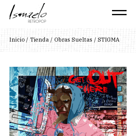
Skip
to
the
content
Inicio
Tienda
Obras Sueltas
STIGMA