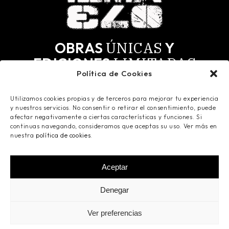
ÚNICAS
OBRAS
Y
LIMITADAS
EDICIONES
Política de Cookies
MÁS
SELECTOS.
PARA LOS
Utilizamos cookies propias y de terceros para mejorar tu experiencia
Todas las obras tienen derechos de autor y todos
y nuestros servicios. No consentir o retirar el consentimiento, puede
los derechos reservados. Registradas en Safe
afectar negativamente a ciertas características y funciones. Si
Creative.
continuas navegando, consideramos que aceptas su uso. Ver más en
nuestra
política de cookies
.
Aceptar
©
2026
Ismaelo Art
- Todos los derechos
Denegar
reservados -
Aviso Legal
-
Política de
Privacidad
-
Política de Cookies
- Powered by
Ver preferencias
Innova Click