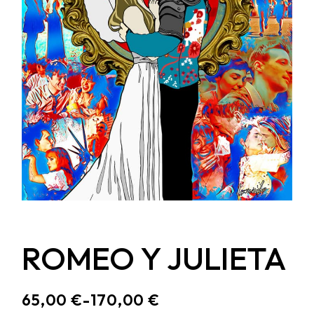
ROMEO Y JULIETA
65,00
€
-
170,00
€
RANGO