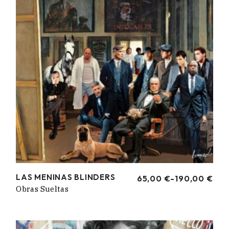
LAS MENINAS BLINDERS
65,00
€
-
190,00
€
RANGO
Obras Sueltas
DE
PRECIOS:
DESDE
65,00 €
HASTA