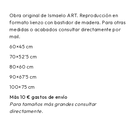
DE
PRECIOS:
Obra original de Ismaelo ART. Reproducción en
DESDE
formato lienzo con bastidor de madera. Para otras
65,00 €
HASTA
medidas o acabados consultar directamente por
170,00 €
mail.
60×45 cm
70×52’5 cm
80×60 cm
90×67’5 cm
100×75 cm
Más 10 € gastos de envío
Para tamaños más grandes consultar
directamente.