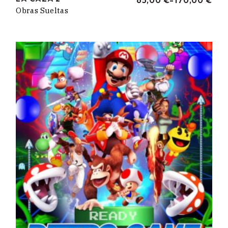
RANGO
Obras Sueltas
DE
PRECIOS:
DESDE
65,00 €
HASTA
170,00 €