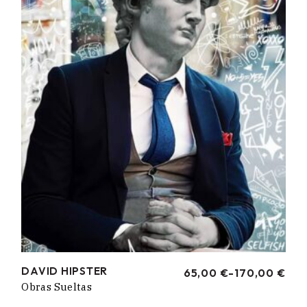
190,00 €
DAVID HIPSTER
65,00
€
-
170,00
€
RANGO
Obras Sueltas
DE
PRECIOS: