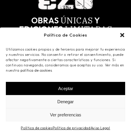
ÚNICAS
OBRAS
Y
LIMITADAS
EDICIONES
Política de Cookies
MÁS
SELECTOS.
PARA LOS
Utilizamos cookies propias y de terceros para mejorar tu experiencia
Todas las obras tienen derechos de autor y todos
y nuestros servicios. No consentir o retirar el consentimiento, puede
los derechos reservados. Registradas en Safe
afectar negativamente a ciertas características y funciones. Si
Creative.
continuas navegando, consideramos que aceptas su uso. Ver más en
nuestra
política de cookies
.
Aceptar
©
2026
Ismaelo Art
- Todos los derechos
Denegar
reservados -
Aviso Legal
-
Política de
Privacidad
-
Política de Cookies
- Powered by
Ver preferencias
Innova Click
Política de cookies
Política de privacidad
Aviso Legal