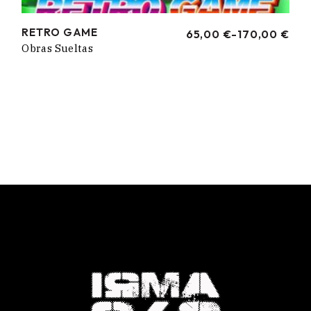
RETRO GAME
65,00
€
-
170,00
€
RANGO
Obras Sueltas
DE
PRECIOS:
DESDE
65,00 €
HASTA
170,00 €