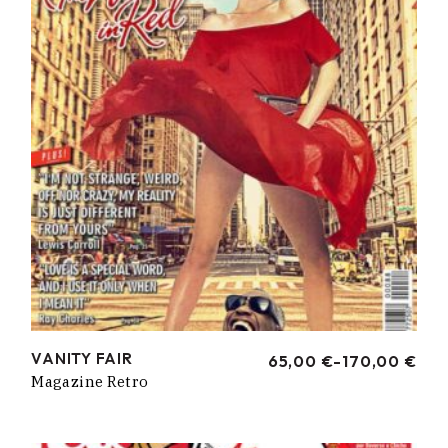
VANITY FAIR
65,00
€
-
170,00
€
RANGO
Magazine Retro
DE
PRECIOS:
DESDE
65,00 €
HASTA