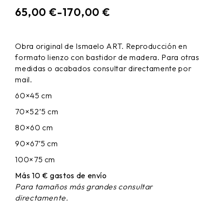
65,00
€
-
170,00
€
RANGO
DE
PRECIOS:
Obra original de Ismaelo ART. Reproducción en
DESDE
formato lienzo con bastidor de madera. Para otras
65,00 €
HASTA
medidas o acabados consultar directamente por
170,00 €
mail.
60×45 cm
70×52’5 cm
80×60 cm
90×67’5 cm
100×75 cm
Más 10 € gastos de envío
Para tamaños más grandes consultar
directamente.