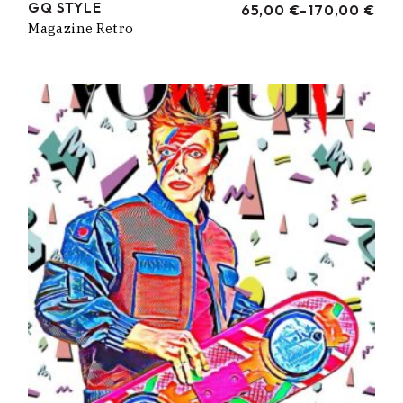
GQ STYLE
65,00
€
-
170,00
€
RANGO
Magazine Retro
DE
PRECIOS:
DESDE
65,00 €
HASTA
170,00 €