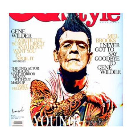
PRECIOS:
DESDE
65,00 €
HASTA
170,00 €