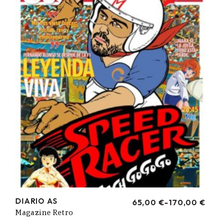
170,00 €
DIARIO AS
65,00
€
-
170,00
€
RANGO
Magazine Retro
DE