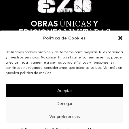
ÚNICAS
OBRAS
Y
LIMITADAS
EDICIONES
Política de Cookies
MÁS
SELECTOS.
PARA LOS
Utilizamos cookies propias y de terceros para mejorar tu experiencia
Todas las obras tienen derechos de autor y todos
y nuestros servicios. No consentir o retirar el consentimiento, puede
los derechos reservados. Registradas en Safe
afectar negativamente a ciertas características y funciones. Si
Creative.
continuas navegando, consideramos que aceptas su uso. Ver más en
nuestra
política de cookies
.
Aceptar
©
2026
Ismaelo Art
- Todos los derechos
Denegar
reservados -
Aviso Legal
-
Política de
Privacidad
-
Política de Cookies
- Powered by
Ver preferencias
Innova Click