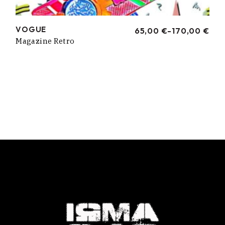
VOGUE
65,00
€
-
170,00
€
RANGO
Magazine Retro
DE
PRECIOS:
DESDE
65,00 €
HASTA
170,00 €