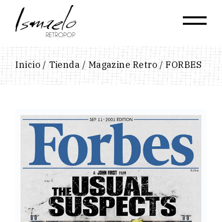
Skip
to
the
content
Inicio
Tienda
Magazine Retro
FORBES