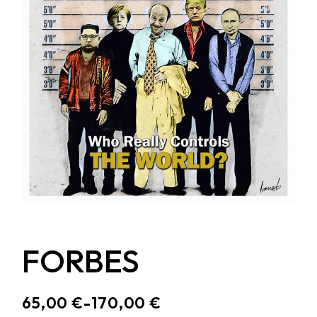
FORBES
65,00
€
-
170,00
€
RANGO