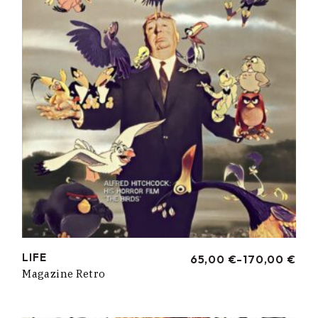
LIFE
65,00
€
-
170,00
€
RANGO
Magazine Retro
DE
PRECIOS:
DESDE
65,00 €