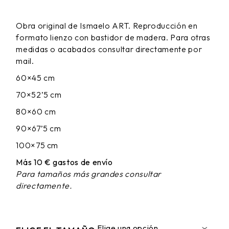
DE
PRECIOS:
Obra original de Ismaelo ART. Reproducción en
DESDE
formato lienzo con bastidor de madera. Para otras
65,00 €
HASTA
medidas o acabados consultar directamente por
170,00 €
mail.
60×45 cm
70×52’5 cm
80×60 cm
90×67’5 cm
100×75 cm
Más 10 € gastos de envío
Para tamaños más grandes consultar
directamente.
Elige una opción