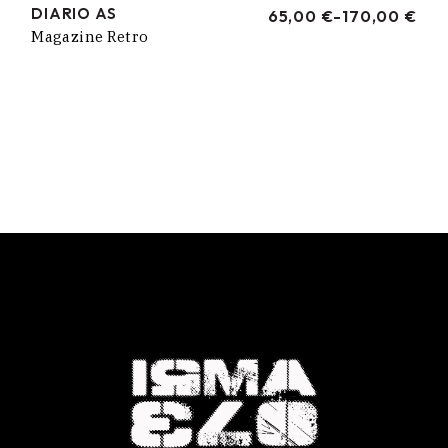
DIARIO AS
65,00
€
-
170,00
€
RANGO
Magazine Retro
DE
PRECIOS:
DESDE
65,00 €
HASTA
170,00 €