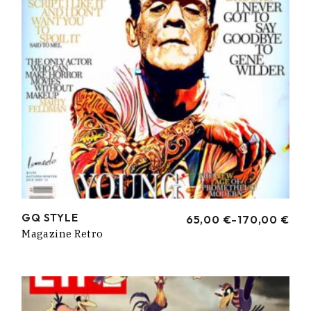
GQ STYLE
65,00
€
-
170,00
€
RANGO
Magazine Retro
DE
PRECIOS:
DESDE
65,00 €
HASTA
170,00 €