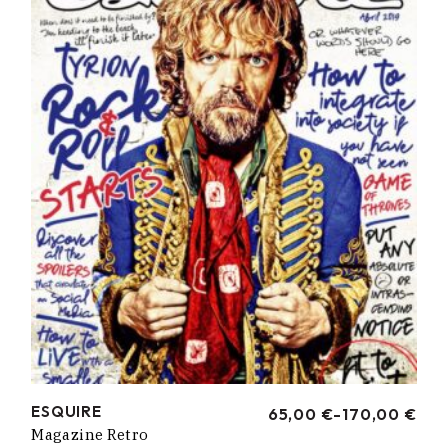
HASTA
170,00 €
ESQUIRE
65,00
€
-
170,00
€
RANGO
Magazine Retro
DE