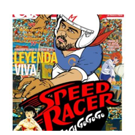
PRECIOS:
DESDE
65,00 €
HASTA
170,00 €