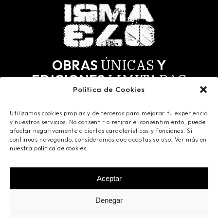
ÚNICAS
OBRAS
Y
LIMITADAS
EDICIONES
Política de Cookies
MÁS
SELECTOS.
PARA LOS
Utilizamos cookies propias y de terceros para mejorar tu experiencia
Todas las obras tienen derechos de autor y todos
y nuestros servicios. No consentir o retirar el consentimiento, puede
los derechos reservados. Registradas en Safe
afectar negativamente a ciertas características y funciones. Si
Creative.
continuas navegando, consideramos que aceptas su uso. Ver más en
nuestra
política de cookies
.
Aceptar
©
2026
Ismaelo Art
- Todos los derechos
Denegar
reservados -
Aviso Legal
-
Política de