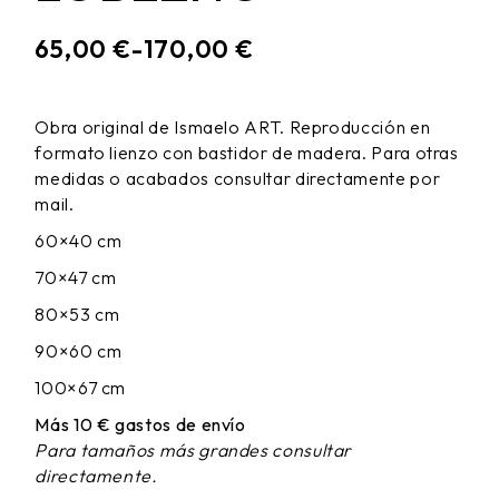
65,00
€
-
170,00
€
RANGO
DE
PRECIOS:
Obra original de Ismaelo ART. Reproducción en
DESDE
formato lienzo con bastidor de madera. Para otras
65,00 €
HASTA
medidas o acabados consultar directamente por
170,00 €
mail.
60×40 cm
70×47 cm
80×53 cm
90×60 cm
100×67 cm
Más 10 € gastos de envío
Para tamaños más grandes consultar
directamente.