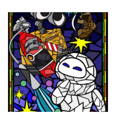
PRECIOS:
DESDE
65,00 €
HASTA
170,00 €