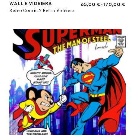
WALL E VIDRIERA
65,00
€
-
170,00
€
RANGO
Retro Comic Y Retro Vidriera
DE
PRECIOS:
DESDE
65,00 €
HASTA
170,00 €