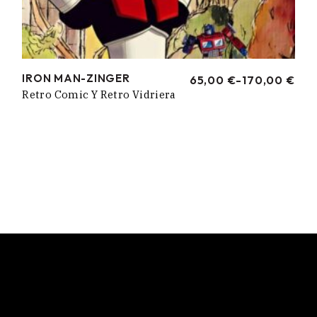
IRON MAN-ZINGER
65,00
€
-
170,00
€
RANGO
Retro Comic Y Retro Vidriera
DE
PRECIOS:
DESDE
65,00 €
HASTA
170,00 €