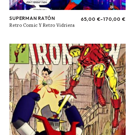
SUPERMAN RATÓN
65,00
€
-
170,00
€
RANGO
Retro Comic Y Retro Vidriera
DE
PRECIOS:
DESDE
65,00 €
HASTA
170,00 €