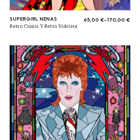
SUPERGIRL NENAS
65,00
€
-
170,00
€
RANGO
Retro Comic Y Retro Vidriera
DE
PRECIOS:
DESDE
65,00 €
HASTA
170,00 €