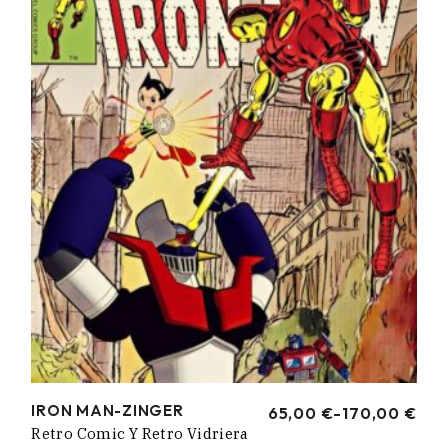
IRON MAN-ZINGER
65,00
€
-
170,00
€
RANGO
Retro Comic Y Retro Vidriera
DE