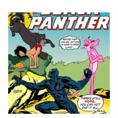
PRECIOS:
DESDE
65,00 €
HASTA
170,00 €