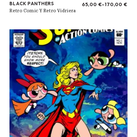
BLACK PANTHERS
65,00
€
-
170,00
€
RANGO
Retro Comic Y Retro Vidriera
DE
PRECIOS:
DESDE
65,00 €
HASTA
170,00 €