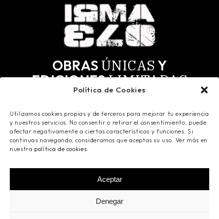
ÚNICAS
OBRAS
Y
LIMITADAS
EDICIONES
Política de Cookies
MÁS
SELECTOS.
PARA LOS
Utilizamos cookies propias y de terceros para mejorar tu experiencia
Todas las obras tienen derechos de autor y todos
y nuestros servicios. No consentir o retirar el consentimiento, puede
los derechos reservados. Registradas en Safe
afectar negativamente a ciertas características y funciones. Si
Creative.
continuas navegando, consideramos que aceptas su uso. Ver más en
nuestra
política de cookies
.
Aceptar
©
2026
Ismaelo Art
- Todos los derechos
Denegar
reservados -
Aviso Legal
-
Política de