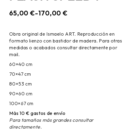
65,00
€
-
170,00
€
RANGO
DE
PRECIOS:
Obra original de Ismaelo ART. Reproducción en
DESDE
formato lienzo con bastidor de madera. Para otras
65,00 €
HASTA
medidas o acabados consultar directamente por
170,00 €
mail.
60×40 cm
70×47 cm
80×53 cm
90×60 cm
100×67 cm
Más 10 € gastos de envío
Para tamaños más grandes consultar
directamente.