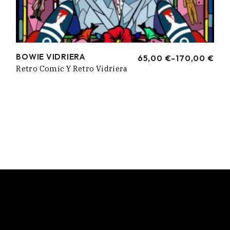
BOWIE VIDRIERA
65,00
€
-
170,00
€
RANGO
Retro Comic Y Retro Vidriera
DE
PRECIOS:
DESDE
65,00 €
HASTA
170,00 €