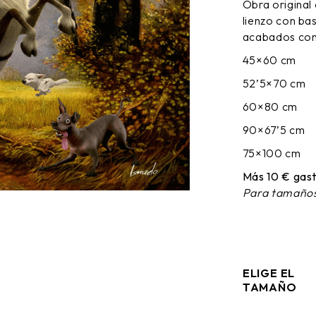
Obra original
DESDE
lienzo con ba
65,00 €
HASTA
acabados cons
170,00 €
45×60 cm
52’5×70 cm
60×80 cm
90×67’5 cm
75×100 cm
Más 10 € gast
Para tamaños
ELIGE EL
TAMAÑO