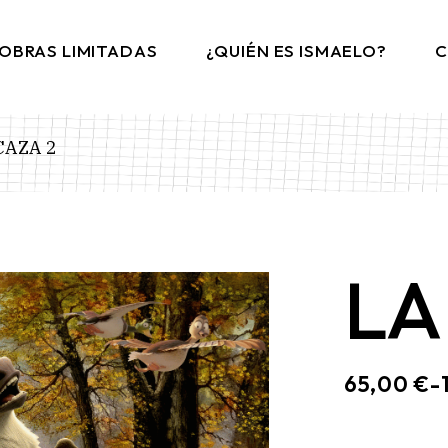
OBRAS LIMITADAS
¿QUIÉN ES ISMAELO?
C
CAZA 2
LA
65,00
€
-
RANGO
DE
PRECIOS