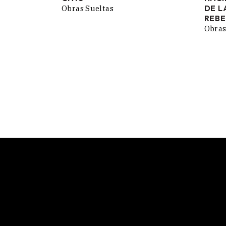
PRECIOS:
DE L
Obras Sueltas
DESDE
REBE
65,00 €
Obras
HASTA
190,00 €