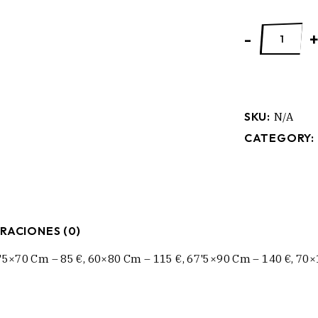
LA CAZA 2 qu
-
SKU:
N/A
CATEGORY:
RACIONES (0)
'5×70 Cm – 85 €, 60×80 Cm – 115 €, 67'5×90 Cm – 140 €, 70