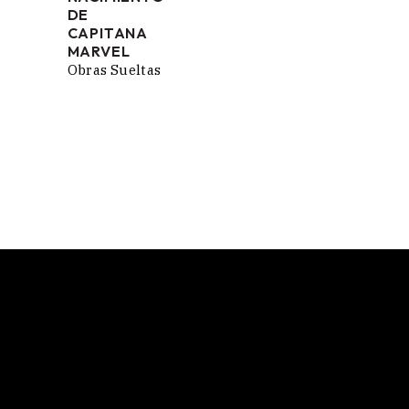
PRECIOS:
DE
DESDE
CAPITANA
70,00 €
MARVEL
HASTA
Obras Sueltas
190,00 €