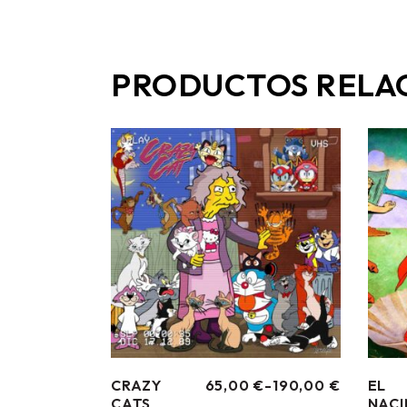
PRODUCTOS RELA
CRAZY
65,00
€
-
190,00
€
EL
RANGO
CATS
NACI
DE