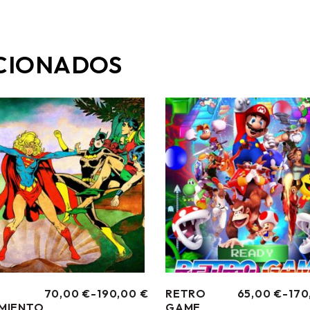
CIONADOS
70,00
€
-
190,00
€
RETRO
65,00
€
-
170
RANGO
RANGO
MIENTO
GAME
DE
DE