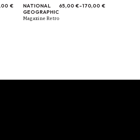
,00
€
NATIONAL
65,00
€
-
170,00
€
RANGO
GEOGRAPHIC
DE
PRECIOS:
Magazine Retro
DESDE
65,00 €
HASTA
170,00 €