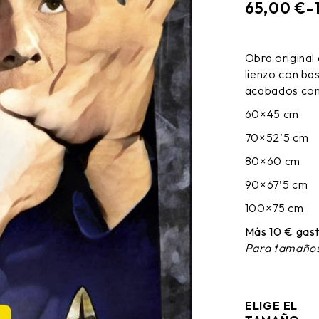
65,00
€
-
RANGO
DE
PRECIOS
Obra original
DESDE
lienzo con ba
65,00 €
HASTA
acabados cons
170,00 €
60×45 cm
70×52’5 cm
80×60 cm
90×67’5 cm
100×75 cm
Más 10 € gast
Para tamaños
ELIGE EL