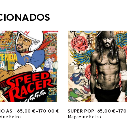
CIONADOS
IO AS
65,00
€
-
170,00
€
SUPER POP
65,00
€
-
170
RANGO
RANGO
ine Retro
Magazine Retro
DE
DE
PRECIOS:
PRECIOS:
DESDE
DESDE