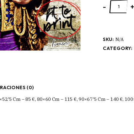
ESQUIRE quan
-
SKU:
N/A
CATEGORY:
RACIONES (0)
×52'5 Cm – 85 €, 80×60 Cm – 115 €, 90×67'5 Cm – 140 €, 10