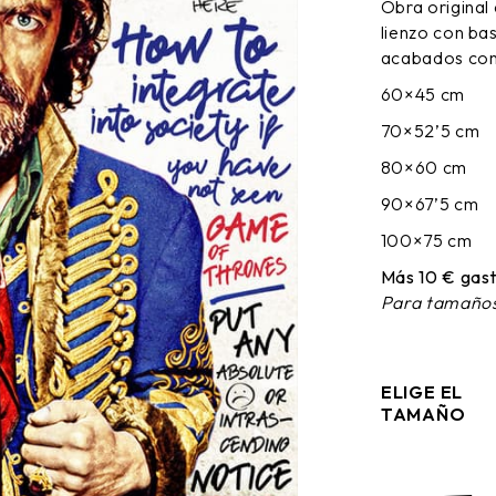
Obra original
DESDE
lienzo con ba
65,00 €
HASTA
acabados cons
170,00 €
60×45 cm
70×52’5 cm
80×60 cm
90×67’5 cm
100×75 cm
Más 10 € gast
Para tamaños
ELIGE EL
TAMAÑO