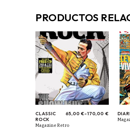
PRODUCTOS RELA
CLASSIC
65,00
€
-
170,00
€
DIAR
RANGO
ROCK
Magaz
DE
PRECIOS:
Magazine Retro
DESDE