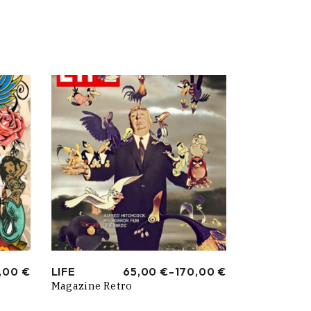
,00
€
LIFE
65,00
€
-
170,00
€
RANGO
Magazine Retro
DE
PRECIOS:
DESDE