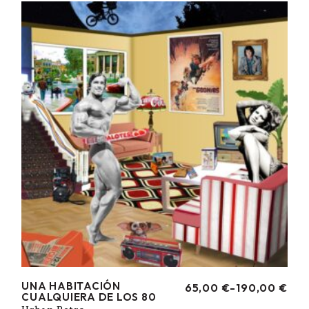
HASTA
190,00 €
UNA HABITACIÓN
65,00
€
-
190,00
€
RANGO
CUALQUIERA DE LOS 80
DE