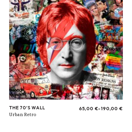
THE 70’S WALL
65,00
€
-
190,00
€
RANGO
Urban Retro
DE
PRECIOS:
DESDE
65,00 €