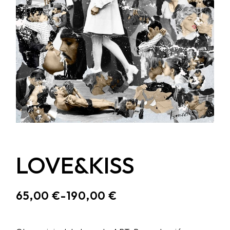
LOVE&KISS
65,00
€
-
190,00
€
RANGO
DE
PRECIOS: