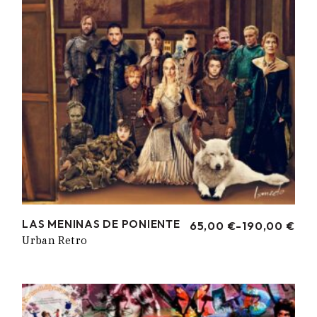
LAS MENINAS DE PONIENTE
65,00
€
-
190,00
€
RANGO
Urban Retro
DE
PRECIOS:
DESDE
65,00 €
HASTA
190,00 €