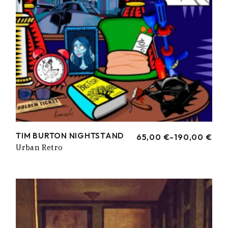
TIM BURTON NIGHTSTAND
65,00
€
-
190,00
€
RANGO
Urban Retro
DE
PRECIOS:
DESDE
65,00 €
HASTA
190,00 €