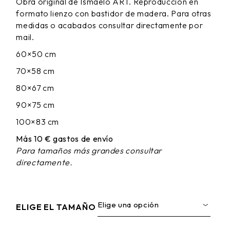
Obra original de Ismaelo ART. Reproducción en
DESDE
formato lienzo con bastidor de madera. Para otras
65,00 €
HASTA
medidas o acabados consultar directamente por
190,00 €
mail.
60×50 cm
70×58 cm
80×67 cm
90×75 cm
100×83 cm
Más 10 € gastos de envío
Para tamaños más grandes consultar
directamente.
Elige una opción
ELIGE EL TAMAÑO