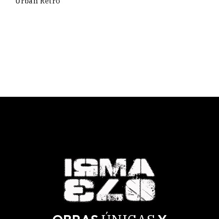
Urban Retro
PRECIOS:
DESDE
65,00 €
HASTA
190,00 €