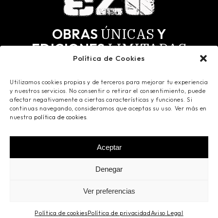
ÚNICAS
OBRAS
Y
LIMITADAS
EDICIONES
Política de Cookies
MÁS
SELECTOS.
PARA LOS
Utilizamos cookies propias y de terceros para mejorar tu experiencia
Todas las obras tienen derechos de autor y todos
y nuestros servicios. No consentir o retirar el consentimiento, puede
los derechos reservados. Registradas en Safe
afectar negativamente a ciertas características y funciones. Si
Creative.
continuas navegando, consideramos que aceptas su uso. Ver más en
nuestra
política de cookies
.
Aceptar
©
2026
Ismaelo Art
- Todos los derechos
Denegar
reservados -
Aviso Legal
-
Política de
Privacidad
-
Política de Cookies
- Powered by
Ver preferencias
Innova Click
Política de cookies
Política de privacidad
Aviso Legal