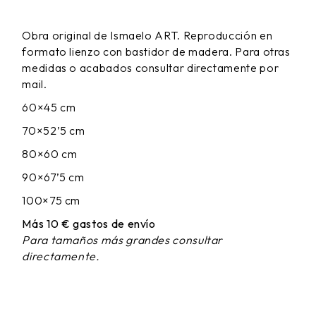
DE
PRECIOS:
Obra original de Ismaelo ART. Reproducción en
DESDE
formato lienzo con bastidor de madera. Para otras
65,00 €
HASTA
medidas o acabados consultar directamente por
170,00 €
mail.
60×45 cm
70×52’5 cm
80×60 cm
90×67’5 cm
100×75 cm
Más 10 € gastos de envío
Para tamaños más grandes consultar
directamente.