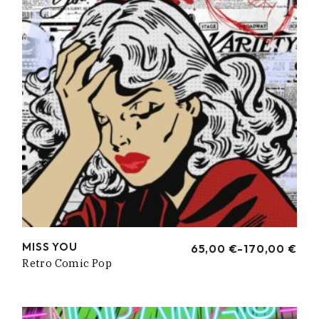
MISS YOU
65,00
€
-
170,00
€
RANGO
Retro Comic Pop
DE
PRECIOS:
DESDE
65,00 €
HASTA