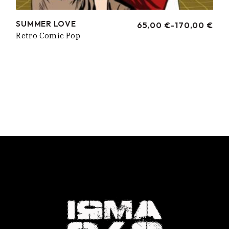
SUMMER LOVE
65,00
€
-
170,00
€
RANGO
Retro Comic Pop
DE
PRECIOS:
DESDE
65,00 €
HASTA
170,00 €