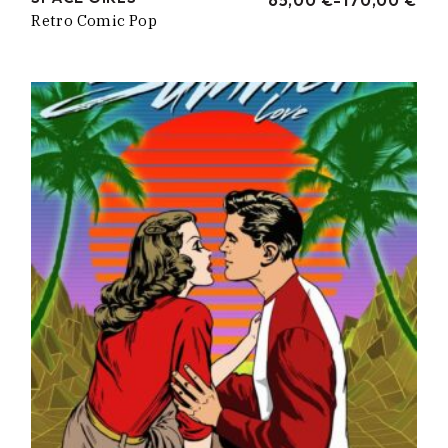
RANGO
Retro Comic Pop
DE
PRECIOS:
DESDE
65,00 €
HASTA
170,00 €