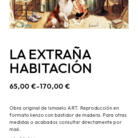
LA EXTRAÑA
HABITACIÓN
65,00
€
-
170,00
€
RANGO
DE
PRECIOS:
Obra original de Ismaelo ART. Reproducción en
DESDE
formato lienzo con bastidor de madera. Para otras
65,00 €
HASTA
medidas o acabados consultar directamente por
170,00 €
mail.