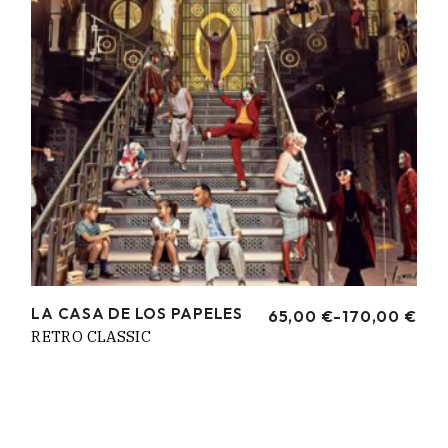
LA CASA DE LOS PAPELES
65,00
€
-
170,00
€
RANGO
RETRO CLASSIC
DE
PRECIOS:
DESDE
65,00 €
HASTA
170,00 €