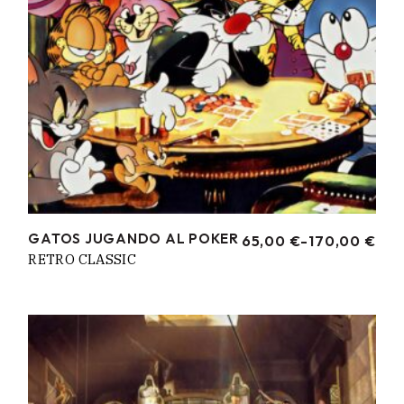
GATOS JUGANDO AL POKER
65,00
€
-
170,00
€
RANGO
RETRO CLASSIC
DE
PRECIOS:
DESDE
65,00 €
HASTA
170,00 €