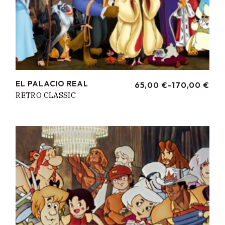
EL PALACIO REAL
65,00
€
-
170,00
€
RANGO
RETRO CLASSIC
DE
PRECIOS:
DESDE
65,00 €
HASTA
170,00 €