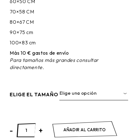
60×50 CM
70×58 CM
80×67 CM
90×75 cm
100×83 cm
Más 10 € gastos de envío
Para tamaños más grandes consultar
directamente.
Elige una opción
ELIGE EL TAMAÑO
LA EXTRAÑA HABITACIÓN quantity
-
+
AÑADIR AL CARRITO