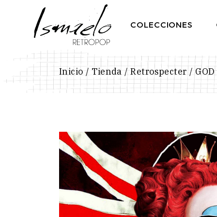
Skip
to
the
COLECCIONES
content
Inicio
Tienda
Retrospecter
GOD