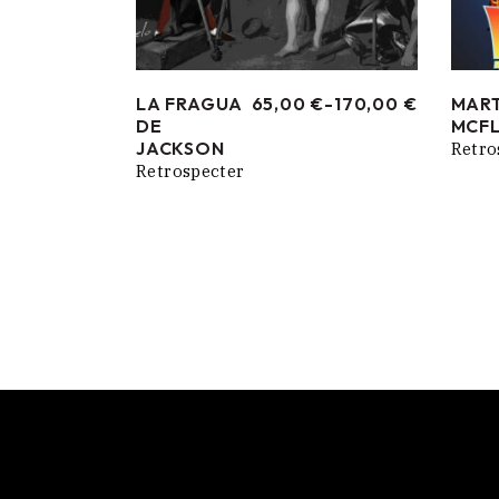
LA FRAGUA
65,00
€
-
170,00
€
MART
RANGO
DE
MCFL
DE
PRECIOS:
JACKSON
Retro
DESDE
Retrospecter
65,00 €
HASTA
170,00 €