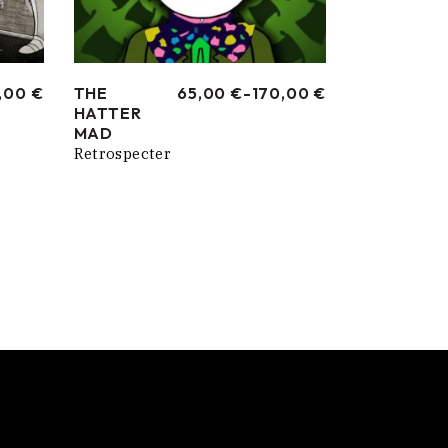
,00
€
THE
65,00
€
-
170,00
€
RANGO
HATTER
DE
PRECIOS:
MAD
DESDE
Retrospecter
65,00 €
HASTA
170,00 €