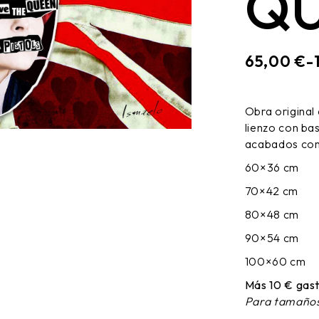
Q
65,00
€
-
RANGO
DE
PRECIOS
Obra original
DESDE
lienzo con ba
65,00 €
HASTA
acabados cons
170,00 €
60×36 cm
70×42 cm
80×48 cm
90×54 cm
100×60 cm
Más 10 € gast
Para tamaños