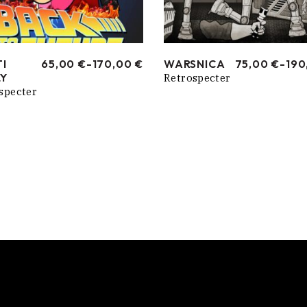
I
65,00
€
-
170,00
€
WARSNICA
75,00
€
-
190
RANGO
RANGO
Y
Retrospecter
DE
DE
PRECIOS:
PRECIOS:
specter
DESDE
DESDE
65,00 €
75,00 €
HASTA
HASTA
170,00 €
190,00 €