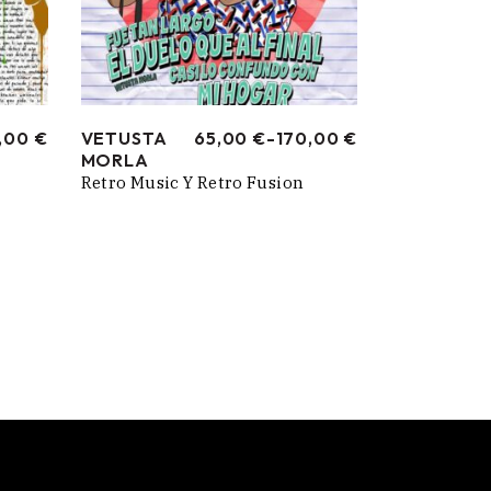
,00
€
VETUSTA
65,00
€
-
170,00
€
RANGO
MORLA
DE
PRECIOS:
Retro Music Y Retro Fusion
DESDE
65,00 €
HASTA
170,00 €