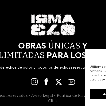
ÚNICAS
OBRAS
Y
LIMITADAS
MÁ
PARA LOS
 derechos de autor y todos los derechos reservados. Regist
Utilizamos 
servicios. 
a ciertas c
aceptas su
A
hos reservados -
Aviso Legal
-
Política de Privacidad
-
P
Click