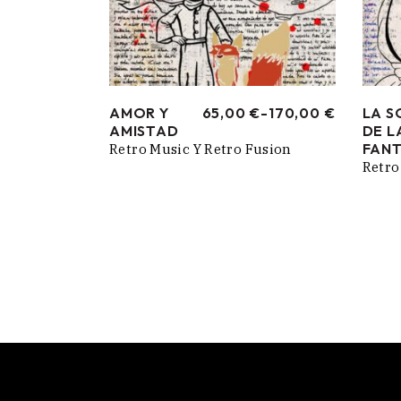
AMOR Y
65,00
€
-
170,00
€
LA S
RANGO
AMISTAD
DE L
DE
PRECIOS:
FANT
Retro Music Y Retro Fusion
DESDE
Retro
65,00 €
HASTA
170,00 €