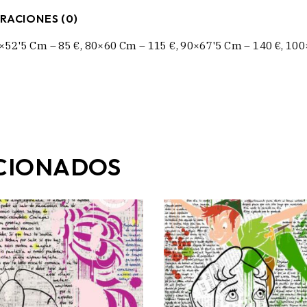
RACIONES (0)
×52'5 Cm – 85 €, 80×60 Cm – 115 €, 90×67'5 Cm – 140 €, 10
CIONADOS