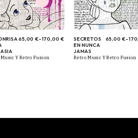
ONRISA
65,00
€
-
170,00
€
SECRETOS
65,00
€
-
170
RANGO
RANGO
A
EN NUNCA
DE
DE
PRECIOS:
PRECIOS:
ASIA
JAMAS
DESDE
DESDE
 Music Y Retro Fusion
Retro Music Y Retro Fusion
65,00 €
65,00 €
HASTA
HASTA
170,00 €
170,00 €