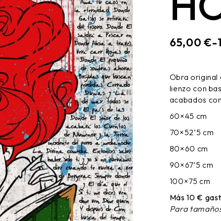
HO
65,00
€
-
RANGO
DE
PRECIOS
Obra original
DESDE
lienzo con ba
65,00 €
HASTA
acabados cons
170,00 €
60×45 cm
70×52’5 cm
80×60 cm
90×67’5 cm
100×75 cm
Más 10 € gast
Para tamaños