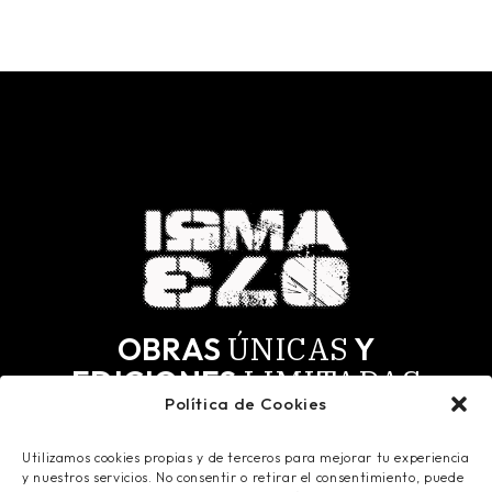
ÚNICAS
OBRAS
Y
LIMITADAS
EDICIONES
Política de Cookies
MÁS
SELECTOS.
PARA LOS
Utilizamos cookies propias y de terceros para mejorar tu experiencia
Todas las obras tienen derechos de autor y todos
y nuestros servicios. No consentir o retirar el consentimiento, puede
los derechos reservados. Registradas en Safe