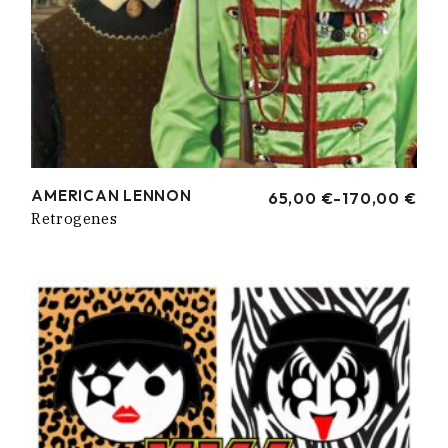
AMERICAN LENNON
65,00
€
-
170,00
€
RANGO
Retrogenes
DE
PRECIOS:
DESDE
65,00 €
HASTA
170,00 €