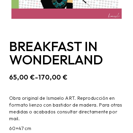
BREAKFAST IN
WONDERLAND
65,00
€
-
170,00
€
RANGO
DE
PRECIOS:
Obra original de Ismaelo ART. Reproducción en
DESDE
formato lienzo con bastidor de madera. Para otras
65,00 €
HASTA
medidas o acabados consultar directamente por
170,00 €
mail.
60×47 cm