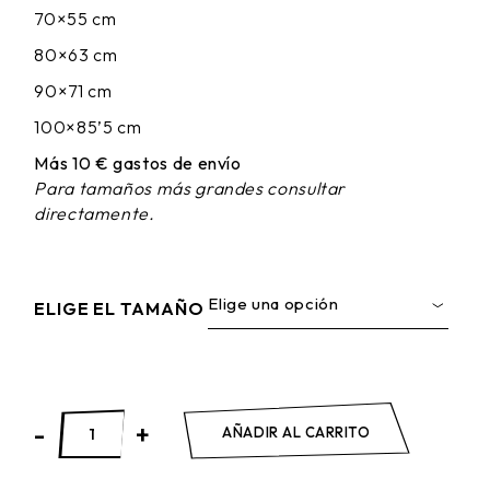
70×55 cm
80×63 cm
90×71 cm
100×85’5 cm
Más 10 € gastos de envío
Para tamaños más grandes consultar
directamente.
Elige una opción
ELIGE EL TAMAÑO
BREAKFAST IN WONDERLAND quantity
-
+
AÑADIR AL CARRITO