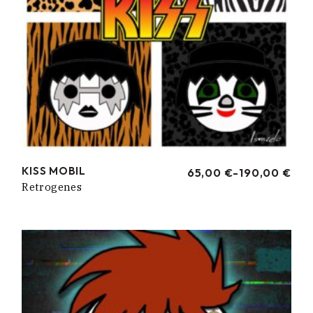
KISS MOBIL
65,00
€
-
190,00
€
RANGO
Retrogenes
DE
PRECIOS:
DESDE
65,00 €
HASTA
190,00 €