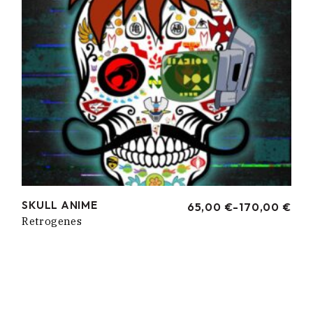
SKULL ANIME
65,00
€
-
170,00
€
RANGO
Retrogenes
DE
PRECIOS:
DESDE
65,00 €
HASTA
170,00 €