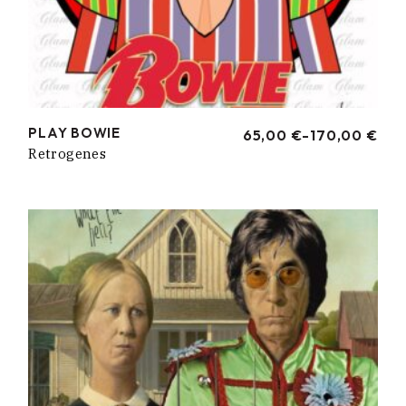
PLAY BOWIE
65,00
€
-
170,00
€
RANGO
Retrogenes
DE
PRECIOS:
DESDE
65,00 €
HASTA
170,00 €