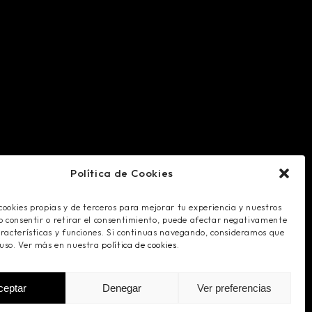
S
SELECTOS.
Política de Cookies
radas en Safe Creative.
cookies propias y de terceros para mejorar tu experiencia y nuestros
No consentir o retirar el consentimiento, puede afectar negativamente
aracterísticas y funciones. Si continuas navegando, consideramos que
 uso. Ver más en nuestra
política de cookies
.
ceptar
Denegar
Ver preferencias
olítica de Cookies
- Powered by
Innova