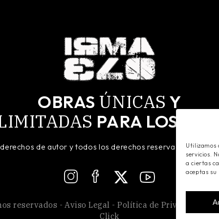
ÚNICAS
OBRAS
Y
LIMITADAS
MÁ
PARA LOS
 derechos de autor y todos los derechos reservados. Regist
Utilizamos 
servicios. 
a ciertas c
aceptas su
A
hos reservados -
Aviso Legal
-
Política de Privacidad
-
P
Click