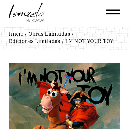
Skip
to
the
content
Inicio
Obras Limitadas
Ediciones Limitadas
I’M NOT YOUR TOY