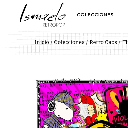
Skip
to
the
COLECCIONES
content
Inicio
Colecciones
Retro Caos
T