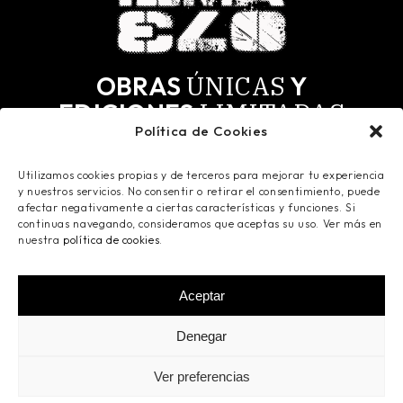
ÚNICAS
OBRAS
Y
LIMITADAS
EDICIONES
Política de Cookies
MÁS
SELECTOS.
PARA LOS
Utilizamos cookies propias y de terceros para mejorar tu experiencia
Todas las obras tienen derechos de autor y todos
y nuestros servicios. No consentir o retirar el consentimiento, puede
los derechos reservados. Registradas en Safe
afectar negativamente a ciertas características y funciones. Si
Creative.
continuas navegando, consideramos que aceptas su uso. Ver más en
nuestra
política de cookies
.
Aceptar
©
2026
Ismaelo Art
- Todos los derechos
Denegar
reservados -
Aviso Legal
-
Política de
Privacidad
-
Política de Cookies
- Powered by
Ver preferencias
Innova Click